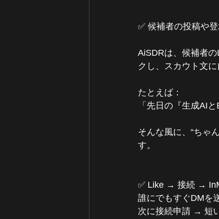
✅ 候補者の投稿や
AiSDRは、候補者
クし、スカウト文に
たとえば：
「先日の『生成AI
そんな風に、“ちゃ
す。
✅ Like → 接続 → I
誰にでもすぐDMを
次に接続申請 → 短い