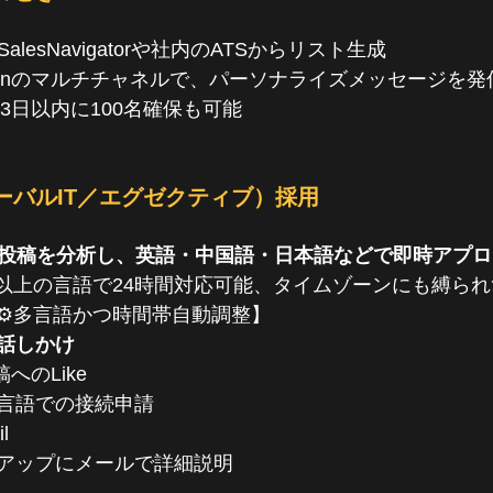
n SalesNavigatorや社内のATSからリスト生成
edInのマルチチャネルで、パーソナライズメッセージを発
3日以内に100名確保も可能
ーバルIT／エグゼクティブ）採用
S投稿を分析し、英語・中国語・日本語などで即時アプロ
100以上の言語で24時間対応可能、タイムゾーンにも縛ら
⚙️多言語かつ時間帯自動調整】
話しかけ
投稿へのLike
言語での接続申請
l
アップにメールで詳細説明