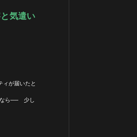
察と気遣い
ティが届いたと
なら──　少し