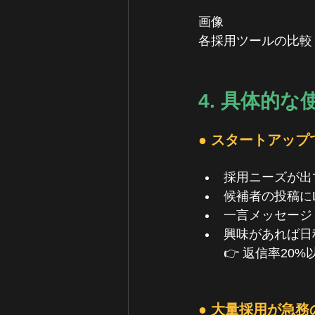
画像
各採用ツールの比較
4. 具体的
● スタートアップ
採用ニーズが出
候補者の投稿にLi
一言メッセージ（
興味があれば日
　　👉 返信率20%
● 大量採用が急務