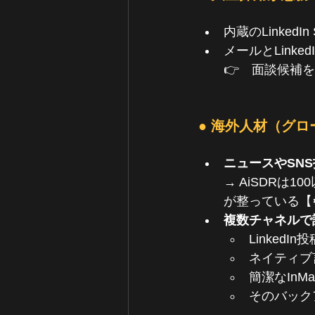
内蔵のLinkedI
メールとLink
👉　面談候補を
● 海外人材（グロ
ニュースやSN
→ AiSDRは
が整っている【
複数チャネルで
LinkedIn
ネイティブ
簡潔なInMai
そのバック