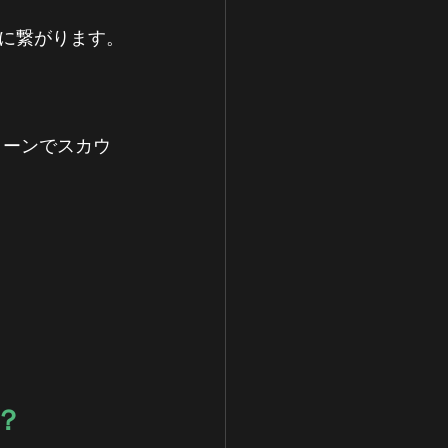
に繋がります。
トーンでスカウ
？