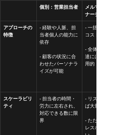
個別：営業担当者
メルマガ中心の
ナーチャリング
アプローチの
- 経験や人脈、担
- 一括配信による
特徴
当者個人の能力に
コスト削減
依存
- 全体への情報伝
- 顧客の状況に合
達には有効だが汎
わせたパーソナラ
用的・画一的
イズが可能
スケーラビリ
- 担当者の時間・
- リストさえあれ
ティ
労力に左右され、
ば大量配信可能
対応できる数に限
界
- ただし開封率や
レスポンス率が低
い