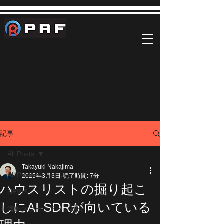
記事
All Posts
Takayuki Nakajima
All Posts
2025年3月3日
読了時間: 7分
ハウスリストの掘り起こ
NEWS
しにAI-SDRが向いている
海外スタートアップ紹介