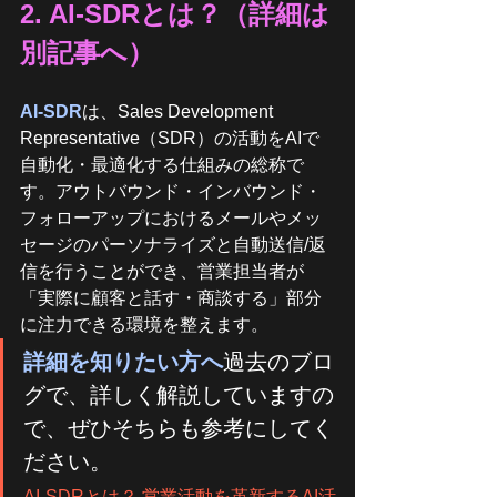
2. AI-SDRとは？（詳細は
別記事へ）
AI-SDR
は、Sales Development 
Representative（SDR）の活動をAIで
自動化・最適化する仕組みの総称で
す。アウトバウンド・インバウンド・
フォローアップにおけるメールやメッ
セージのパーソナライズと自動送信/返
信を行うことができ、営業担当者が
「実際に顧客と話す・商談する」部分
に注力できる環境を整えます。
詳細を知りたい方へ
過去のブロ
グで、詳しく解説していますの
で、ぜひそちらも参考にしてく
ださい。
AI-SDRとは？ 営業活動を革新するAI活