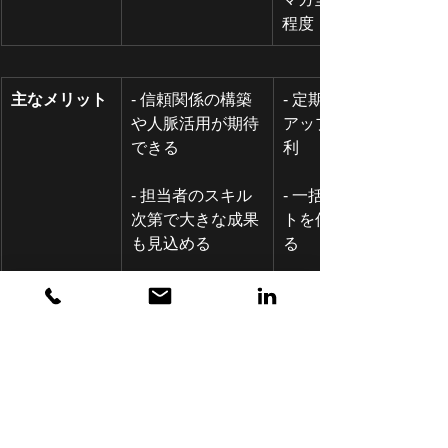
程度
主なメリット
- 信頼関係の構築
- 定期的な告知や
や人脈活用が期待
アップデートに便
できる
利
- 担当者のスキル
- 一括配信でコス
次第で大きな成果
トを低く抑えられ
も見込める
る
主なデメリッ
- 担当者が限られ
- 開封率は30%程
ト
ればフォロー数に
度で、読まずにス
も限界がある
ルーされがち