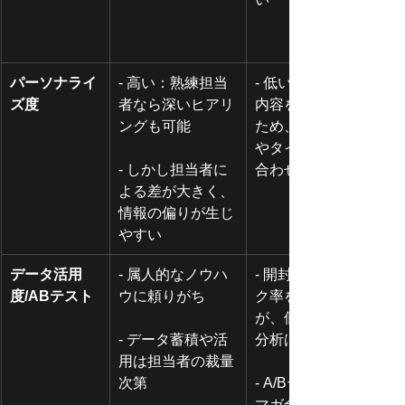
パーソナライ
- 高い：熟練担当
- 低い：ほぼ同じ
ズ度
者なら深いヒアリ
内容を全員に送る
ングも可能
ため、個別の課題
やタイミングには
- しかし担当者に
合わせづらい
よる差が大きく、
情報の偏りが生じ
やすい
データ活用
- 属人的なノウハ
- 開封率やクリッ
度/ABテスト
ウに頼りがち
ク率を把握できる
が、個別顧客への
- データ蓄積や活
分析は限定的
用は担当者の裁量
次第
- A/Bテストもメル
マガ全体の微調整