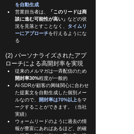
を自動生成
営業担当者は、
「このリードは商
談に進む可能性が高い」
などの状
況を見落とすことなく、
タイムリ
ーに
アプローチ
を行えるようにな
る
(2) パーソナライズされたアプ
ローチによる高開封率を実現
従来のメルマガは一斉配信のため
開封率30%
程度が一般的
AI-SDRが顧客の興味関心に合わせ
た提案文を自動生成した個別メー
ルなので、
開封率は70%以上
をマ
ークすることができます。（当社
実績）
ウォームリードのように過去の情
報が豊富にあればあるほど、的確