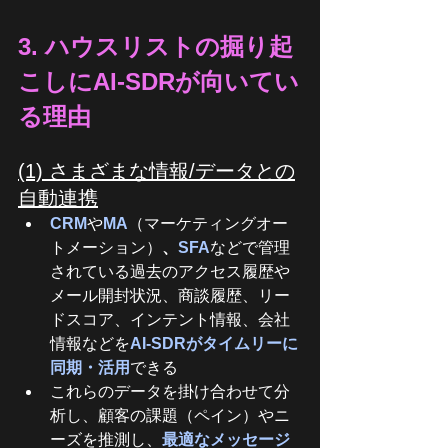
3. ハウスリストの掘り起
こしにAI-SDRが向いてい
る理由
(1) さまざまな情報/データとの
自動連携
CRM
や
MA
（マーケティングオー
トメーション）
、
SFA
などで管理
されている過去のアクセス履歴や
メール開封状況、商談履歴、リー
ドスコア、インテント情報、会社
情報などを
AI-SDRがタイムリーに
同期・活用
できる
これらのデータを掛け合わせて分
析し、顧客の課題（ペイン）やニ
ーズを推測し、
最適なメッセージ